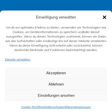
Einwilligung verwalten
Um dir ein optimales Erlebnis zu bieten, verwenden wir Technologien wie
+49 3727 92228
Cookies, um Geräteinformationen zu speichern und/oder darauf
zuzugreifen. Wenn du diesen Technologien zustimmst, können wir Daten
wie das Surfverhalten oder eindeutige IDs auf dieser Website verarbeiten.
Wenn du deine Einwilligung nicht erteilst oder zurückziehst, können
bestimmte Merkmale und Funktionen beeinträchtigt werden.
Dienste verwalten
Dienstleistungsgesellschaft der KfZ-Innung
Akzeptieren
Sachsen West / Chemnitz GmbH © 2026
Ablehnen
Impressum
Datenschutzerklärung
Einstellungen ansehen
Cookie-Richtline
Cookie-Richtlinie
Datenschutzerklärung
Impressum